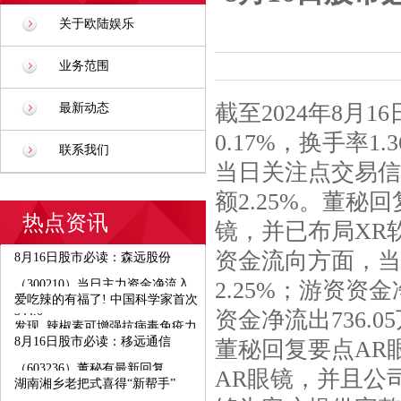
关于欧陆娱乐
业务范围
截至2024年8月1
最新动态
0.17%，换手率1
联系我们
当日关注点交易信息
额2.25%。董秘
热点资讯
镜，并已布局XR
资金流向方面，当
8月16日股市必读：森远股份
（300210）当日主力资金净流入
2.25%；游资资金
爱吃辣的有福了! 中国科学家首次
344.0
资金净流出736.0
发现, 辣椒素可增强抗病毒免疫力
8月16日股市必读：移远通信
董秘回复要点AR
（603236）董秘有最新回复
AR眼镜，并且公
湖南湘乡老把式喜得“新帮手”