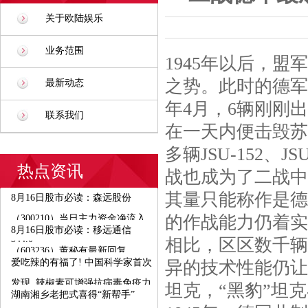
关于欧陆娱乐
业务范围
1945年以后，
之势。此时的德军
最新动态
年4月，6辆刚刚出
联系我们
在一天内便击毁苏军1
多辆JSU-152、
热点资讯
战也成为了二战中
其量只能称作是德
8月16日股市必读：森远股份
的作战能力仍着实
（300210）当日主力资金净流入
8月16日股市必读：移远通信
344.0
相比，区区数千辆
（603236）董秘有最新回复
爱吃辣的有福了! 中国科学家首次
异的技术性能仍让
发现, 辣椒素可增强抗病毒免疫力
坦克，“黑豹”坦
湖南湘乡老把式喜得“新帮手”