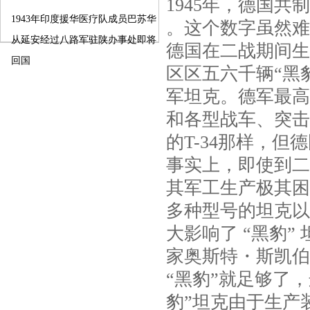
1945年，德国共制
1943年印度援华医疗队成员巴苏华
。这个数字虽然难
从延安经过八路军驻陕办事处即将
德国在二战期间生
回国
区区五六千辆“黑
军坦克。德军最高
和各型战车、突击
的T-34那样，
事实上，即使到二
其军工生产极其困
多种型号的坦克以
大影响了 “黑豹
家奥斯特・斯凯伯
“黑豹”就足够了
豹”坦克由于生产